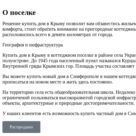
О поселке
Решение купить дом в Крыму позволит вам обзавестись жильем
комфорта, стоит обратить внимание на пригородные коттеджн
расположилось всего в девяти километрах от города.
География и инфраструктура
Купить дом в Крыму в коттеджном поселке в районе села Украи
полуострове. До 1945 года населенный пункт назывался Курцы,
Внутренней гряды Крымских гор. Площадь участка составляет ш
Вы можете купить новый дом в Симферополе в нашем коттеджн
прописаться на новом месте и жить здесь постоянно.
На территории села есть общеобразовательная школа. Недалеко 
ограничений пользоваться высокоразвитой городской инфрастр
объекты, архитектурные и природные достопримечательности.
У наших клиентов есть возможность купить частный дом в Симф
Распродано