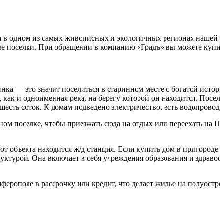
 в одном из самых живописных и экологичных регионах нашей с
ые поселки. При обращении в компанию «Градъ» вы можете купи
нка — это значит поселиться в старинном месте с богатой исто
 как и одноименная река, на берегу которой он находится. Пос
есть соток. К домам подведено электричество, есть водопровод
ом поселке, чтобы приезжать сюда на отдых или переехать на 
от объекта находится ж/д станция. Если купить дом в пригороде
уктурой. Она включает в себя учреждения образования и здрав
ерополе в рассрочку или кредит, что делает жилье на полуостр